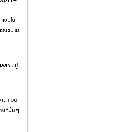
กแบบได้
อ สวนขนาด
แลสวน ปู
บ้าน สวน
ที่นั้น ๆ