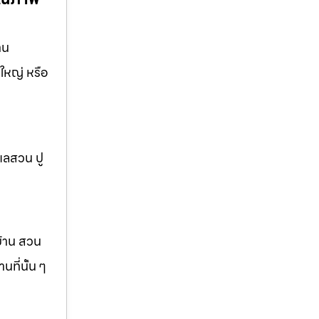
าน
ใหญ่ หรือ
แลสวน ปู
บ้าน สวน
ที่นั้น ๆ