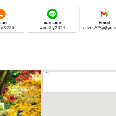
รเลย
แอด Line
Email
26 9235
wealthy2324
vinsent979.g@gmai
m