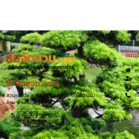
แผนผั
หน
บร
รับจัดสวน.com
เก
สวนแนวตั้ง สวนสำนักงาน สวนคอนโดมิเนียม
ติ
ล้อม-ย้ายต้นไม้
บ
เข
จำนวนผู้เข้าชม :
114