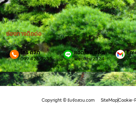
ช่องทางติดต่อ
โทร คลิก
แอดไลน์ คลิก
Ema
099 426 9235
wealthy2324
vin
Copyright © รับจัดสวน.com
SiteMap
Cookie-P