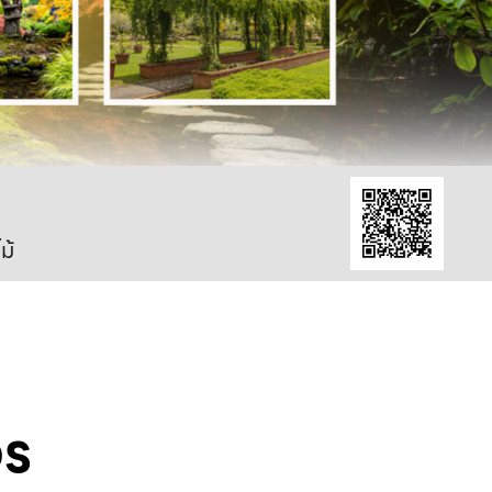
ม้
จร