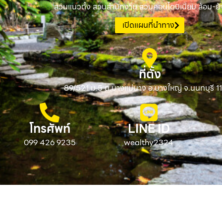
สวนแนวตั้ง สวนสำนักงาน สวนคอนโดมิเนียม ล้อม-ย้า
เปิดแผนที่นำทาง
ที่ตั้ง
89/521 ม.5 ต.บางแม่นาง อ.บางใหญ่ จ.นนทบุรี 1
โทรศัพท์
LINE ID
099 426 9235
wealthy2324