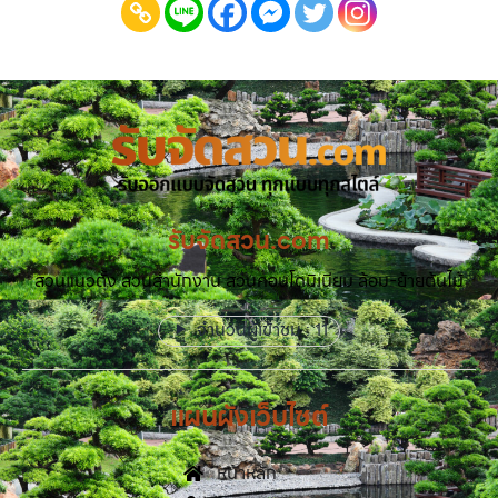
รับจัดสวน.com
สวนแนวตั้ง สวนสำนักงาน สวนคอนโดมิเนียม ล้อม-ย้ายต้นไม้
จำนวนผู้เข้าชม :
11
แผนผังเว็บไซต์
หน้าหลัก