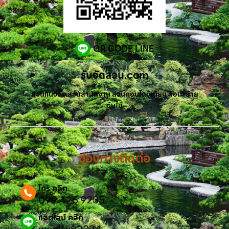
QR CODE LINE
รับจัดสวน.com
สวนแนวตั้ง สวนสำนักงาน สวนคอนโดมิเนียม ล้อม-ย้าย
ต้นไม้
ช่องทางติดต่อ
โทร คลิก
099 426 9235
แอดไลน์ คลิก