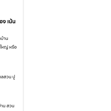
อง เน้น
าบ้าน
ใหญ่ หรือ
แลสวน ปู
บ้าน สวน