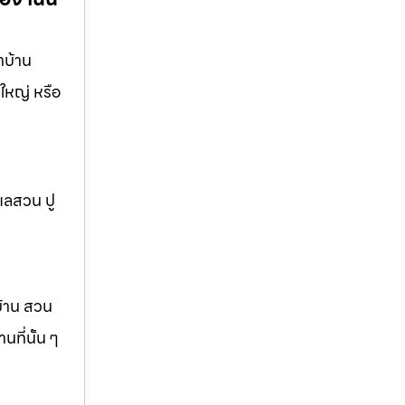
าบ้าน
ใหญ่ หรือ
แลสวน ปู
บ้าน สวน
ที่นั้น ๆ