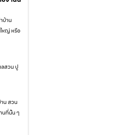
าบ้าน
ใหญ่ หรือ
แลสวน ปู
บ้าน สวน
ที่นั้น ๆ