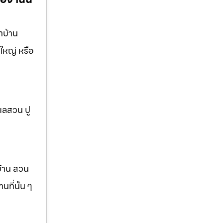
าบ้าน
ใหญ่ หรือ
แลสวน ปู
บ้าน สวน
ที่นั้น ๆ