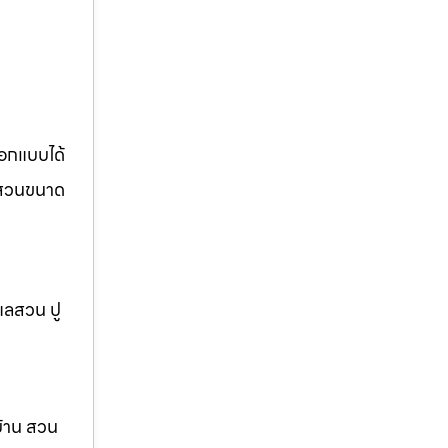
ออกแบบได้
อ สวนขนาด
แลสวน ปู
บ้าน สวน