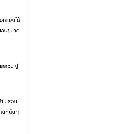
ออกแบบได้
อ สวนขนาด
แลสวน ปู
บ้าน สวน
ที่นั้น ๆ