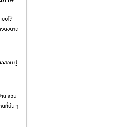
แบบได้
อ สวนขนาด
แลสวน ปู
บ้าน สวน
ที่นั้น ๆ