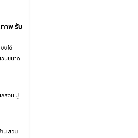
ณภาพ รับ
แบบได้
อ สวนขนาด
แลสวน ปู
บ้าน สวน