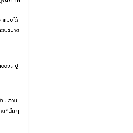
อกแบบได้
อ สวนขนาด
แลสวน ปู
บ้าน สวน
ที่นั้น ๆ