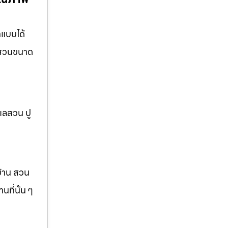
กแบบได้
อ สวนขนาด
แลสวน ปู
บ้าน สวน
ที่นั้น ๆ