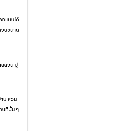
ออกแบบได้
อ สวนขนาด
แลสวน ปู
บ้าน สวน
ที่นั้น ๆ