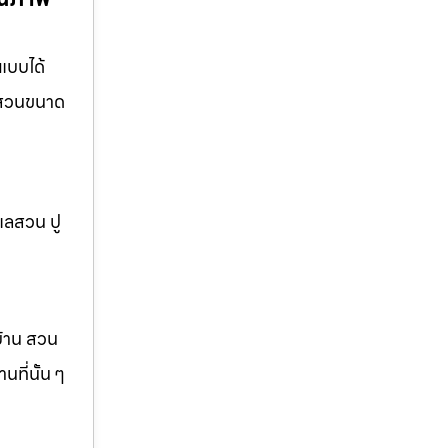
แบบได้
อ สวนขนาด
แลสวน ปู
บ้าน สวน
ที่นั้น ๆ