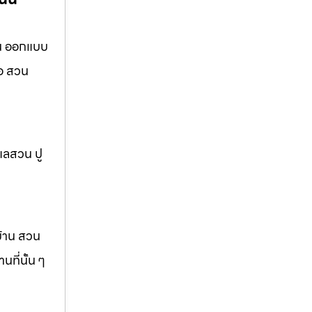
าน ออกแบบ
ือ สวน
แลสวน ปู
บ้าน สวน
ที่นั้น ๆ