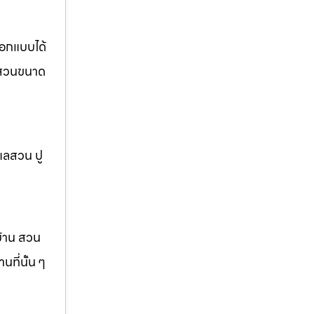
ออกแบบได้
อ สวนขนาด
แลสวน ปู
บ้าน สวน
ที่นั้น ๆ