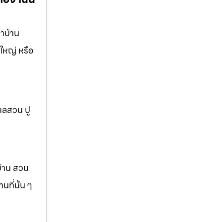
าบ้าน
ใหญ่ หรือ
แลสวน ปู
บ้าน สวน
ที่นั้น ๆ