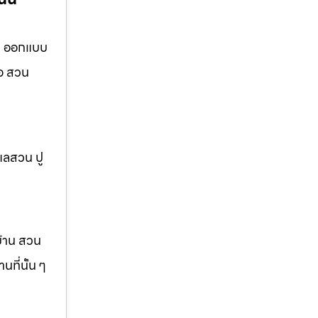
าน ออกแบบ
ือ สวน
แลสวน ปู
บ้าน สวน
ที่นั้น ๆ