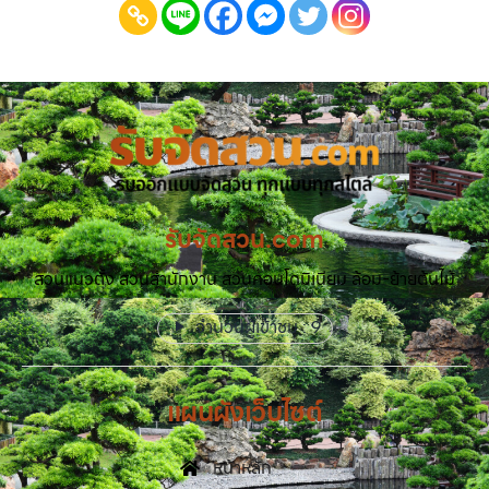
รับจัดสวน.com
สวนแนวตั้ง สวนสำนักงาน สวนคอนโดมิเนียม ล้อม-ย้ายต้นไม้
จำนวนผู้เข้าชม :
9
แผนผังเว็บไซต์
หน้าหลัก