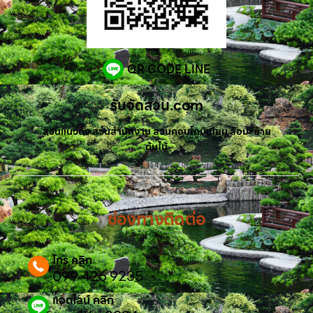
QR CODE LINE
รับจัดสวน.com
สวนแนวตั้ง สวนสำนักงาน สวนคอนโดมิเนียม ล้อม-ย้าย
ต้นไม้
ช่องทางติดต่อ
โทร คลิก
099 426 9235
แอดไลน์ คลิก